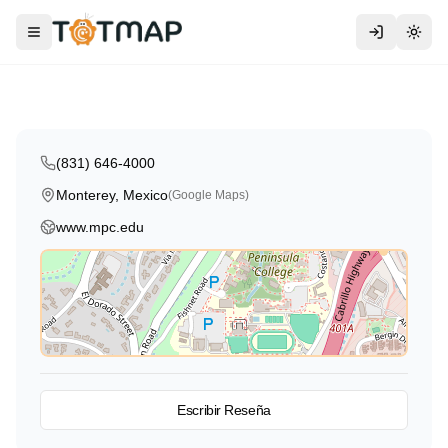
Traditional
International
Monterey Peninsula College
Toggle menu
Togg
Monterey
,
Mexico
4.3
(831) 646-4000
Monterey, Mexico
(Google Maps)
www.mpc.edu
Ver en el Mapa
Escribir Reseña