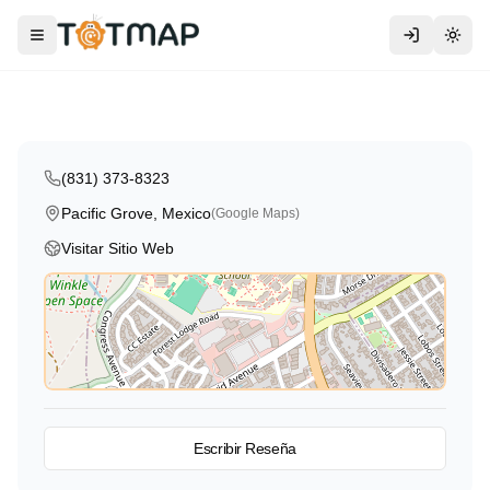
Montessori
Traditional
Rite Aid
Toggle menu
Togg
Pacific Grove
,
Mexico
2.7
(831) 373-8323
Pacific Grove, Mexico
(Google Maps)
Visitar Sitio Web
Ver en el Mapa
Escribir Reseña