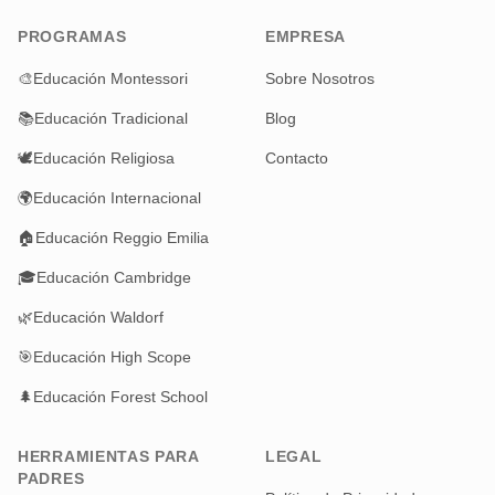
PROGRAMAS
EMPRESA
🎨
Educación Montessori
Sobre Nosotros
📚
Educación Tradicional
Blog
🕊️
Educación Religiosa
Contacto
🌍
Educación Internacional
🏠
Educación Reggio Emilia
🎓
Educación Cambridge
🌿
Educación Waldorf
🎯
Educación High Scope
🌲
Educación Forest School
HERRAMIENTAS PARA
LEGAL
PADRES