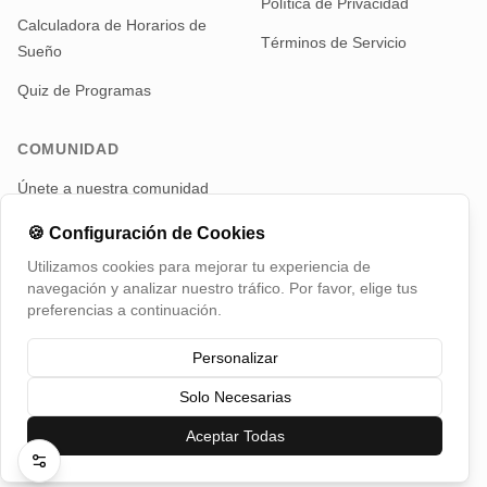
Política de Privacidad
Calculadora de Horarios de
Términos de Servicio
Sueño
Quiz de Programas
COMUNIDAD
Únete a nuestra comunidad
de padres para noticias y
actualizaciones
🍪
Configuración de Cookies
Utilizamos cookies para mejorar tu experiencia de
Telegram
navegación y analizar nuestro tráfico. Por favor, elige tus
preferencias a continuación.
Personalizar
Solo Necesarias
©
2026
TotMap, Todos los derechos reservados
Cambiar País
Aceptar Todas