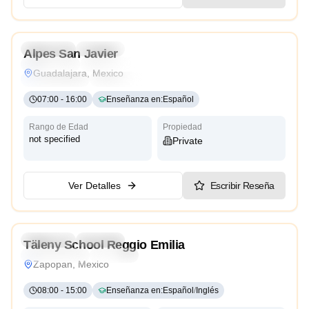
4.1
Preschool
Daycare
Alpes San Javier
Montessori
Traditional
Religious
International
Guadalajara, Mexico
Reggio Emilia
Cambridge
High Scope
07:00
-
16:00
Enseñanza en
:
Español
Rango de Edad
Propiedad
not specified
Private
Ver Detalles
Escribir Reseña
4.2
Preschool
Daycare
Täleny School Reggio Emilia
Reggio Emilia
Bilingual
Zapopan, Mexico
08:00
-
15:00
Enseñanza en
:
Español
/
Inglés