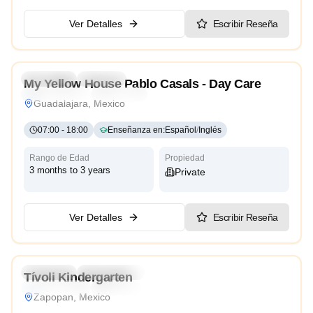
Ver Detalles
Escribir Reseña
5.0
Preschool
Daycare
My Yellow House Pablo Casals - Day Care
Reggio Emilia
Traditional
Guadalajara, Mexico
07:00
-
18:00
Enseñanza en
:
Español
/
Inglés
Rango de Edad
Propiedad
3 months to 3 years
Private
Ver Detalles
Escribir Reseña
4.3
Preschool
Kindergarten
Tívoli Kindergarten
Reggio Emilia
Bilingual
Zapopan, Mexico