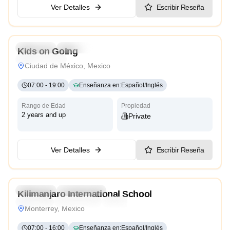
Ver Detalles
Escribir Reseña
4.8
Preschool
Daycare
Kids on Going
Reggio Emilia
Ciudad de México, Mexico
07:00
-
19:00
Enseñanza en
:
Español
/
Inglés
Rango de Edad
Propiedad
2 years and up
Private
Ver Detalles
Escribir Reseña
4.5
Preschool
Kindergarten
Kilimanjaro International School
Religious
International
Reggio Emilia
Monterrey, Mexico
07:00
-
16:00
Enseñanza en
:
Español
/
Inglés