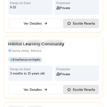
Rango de Edad
Propiedad
0-15
Private
Ver Detalles
Escribir Reseña
4.7
Preschool
Daycare
Kindergarten
Hábitat Learning Community
Reggio Emilia
Montessori
Santa Anita, Mexico
Enseñanza en
:
Inglés
Rango de Edad
Propiedad
3 months to 15 years old
Private
Ver Detalles
Escribir Reseña
4.9