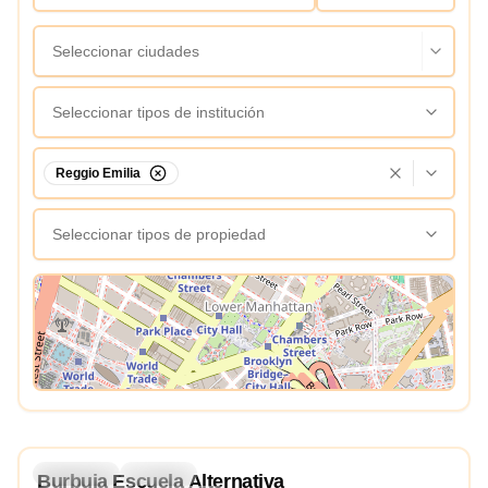
Seleccionar ciudades
Seleccionar tipos de institución
Reggio Emilia
Seleccionar tipos de propiedad
Ver Mapa
5.0
Preschool
Daycare
Burbuja Escuela Alternativa