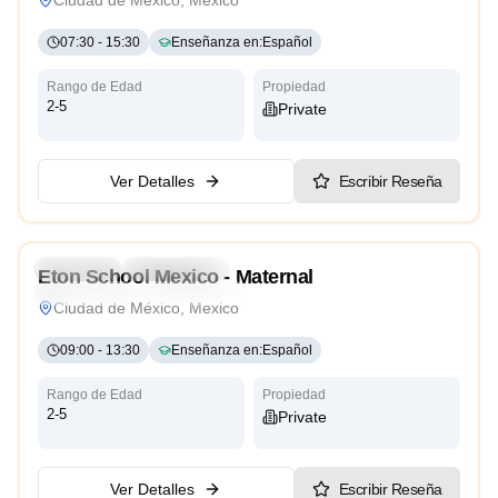
07:30
-
15:30
Enseñanza en
:
Español
Rango de Edad
Propiedad
2-5
Private
Ver Detalles
Escribir Reseña
3.5
Preschool
Kindergarten
Eton School Mexico - Maternal
International
Reggio Emilia
Ciudad de México, Mexico
09:00
-
13:30
Enseñanza en
:
Español
Rango de Edad
Propiedad
2-5
Private
Ver Detalles
Escribir Reseña