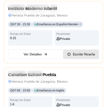
Preschool
Kindergarten
Daycare
Instituto Moderno Infantil
Montessori
Traditional
International
Reggio Emilia
Heroica Puebla de Zaragoza, Mexico
07:30
-
15:30
Enseñanza en
:
Español
/
Alemán
+
1
Rango de Edad
Propiedad
0-15
Private
Ver Detalles
Escribir Reseña
Preschool
Daycare
Canadian School Puebla
Reggio Emilia
International
Heroica Puebla de Zaragoza, Mexico
07:00
-
15:00
Enseñanza en
:
Inglés
Rango de Edad
Propiedad
1-6
Private