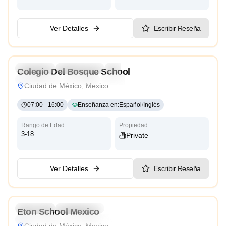
Ver Detalles
Escribir Reseña
4.4
Preschool
Kindergarten
Daycare
Colegio Del Bosque School
International
Religious
Cambridge
Reggio Emilia
Ciudad de México, Mexico
07:00
-
16:00
Enseñanza en
:
Español
/
Inglés
Rango de Edad
Propiedad
3-18
Private
Ver Detalles
Escribir Reseña
4.3
Preschool
Kindergarten
Eton School Mexico
International
Reggio Emilia
Ciudad de México, Mexico