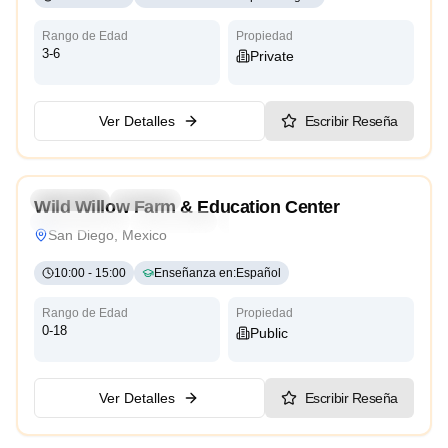
Rango de Edad
Propiedad
3-6
Private
Ver Detalles
Escribir Reseña
4.9
Preschool
Daycare
Wild Willow Farm & Education Center
Reggio Emilia
High Scope
Traditional
San Diego, Mexico
10:00
-
15:00
Enseñanza en
:
Español
Rango de Edad
Propiedad
0-18
Public
Ver Detalles
Escribir Reseña
4.3