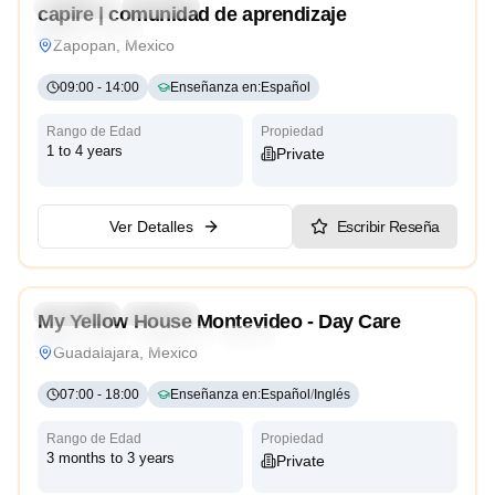
Preschool
Daycare
capire | comunidad de aprendizaje
Reggio Emilia
Zapopan, Mexico
09:00
-
14:00
Enseñanza en
:
Español
Rango de Edad
Propiedad
1 to 4 years
Private
Ver Detalles
Escribir Reseña
4.4
Preschool
Daycare
My Yellow House Montevideo - Day Care
Montessori
Traditional
International
Reggio Emilia
Guadalajara, Mexico
07:00
-
18:00
Enseñanza en
:
Español
/
Inglés
Rango de Edad
Propiedad
3 months to 3 years
Private