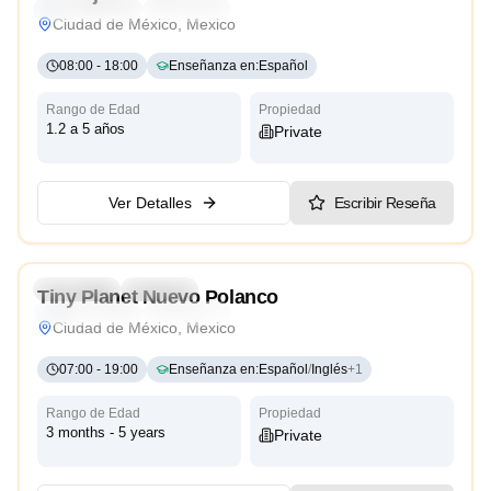
Reggio Emilia
Traditional
Ciudad de México, Mexico
08:00
-
18:00
Enseñanza en
:
Español
Rango de Edad
Propiedad
1.2 a 5 años
Private
Ver Detalles
Escribir Reseña
4.0
Preschool
Daycare
Tiny Planet Nuevo Polanco
Reggio Emilia
Traditional
Ciudad de México, Mexico
07:00
-
19:00
Enseñanza en
:
Español
/
Inglés
+
1
Rango de Edad
Propiedad
3 months - 5 years
Private