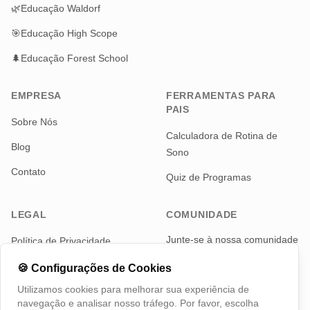
🌿
Educação Waldorf
🎯
Educação High Scope
🌲
Educação Forest School
EMPRESA
FERRAMENTAS PARA
PAIS
Sobre Nós
Calculadora de Rotina de
Blog
Sono
Contato
Quiz de Programas
LEGAL
COMUNIDADE
Junte-se à nossa comunidade
Política de Privacidade
de pais para notícias e
Termos de Serviço
atualizações
🍪
Configurações de Cookies
Utilizamos cookies para melhorar sua experiência de
Telegram
navegação e analisar nosso tráfego. Por favor, escolha