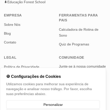
🌲
Educação Forest School
EMPRESA
FERRAMENTAS PARA
PAIS
Sobre Nós
Calculadora de Rotina de
Blog
Sono
Contato
Quiz de Programas
LEGAL
COMUNIDADE
Junte-se à nossa comunidade
Política de Privacidade
de pais para notícias e
Termos de Serviço
atualizações
🍪
Configurações de Cookies
Utilizamos cookies para melhorar sua experiência de
Telegram
navegação e analisar nosso tráfego. Por favor, escolha
suas preferências abaixo.
Personalizar