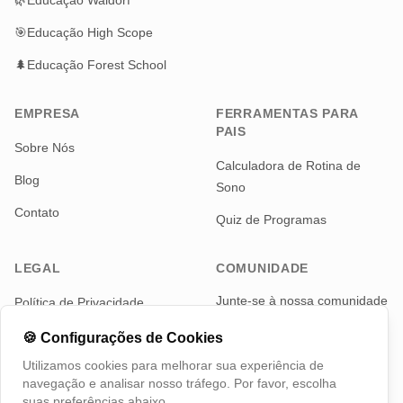
🌿
Educação Waldorf
🎯
Educação High Scope
🌲
Educação Forest School
EMPRESA
FERRAMENTAS PARA
PAIS
Sobre Nós
Calculadora de Rotina de
Blog
Sono
Contato
Quiz de Programas
LEGAL
COMUNIDADE
Junte-se à nossa comunidade
Política de Privacidade
de pais para notícias e
Termos de Serviço
atualizações
🍪
Configurações de Cookies
Utilizamos cookies para melhorar sua experiência de
Telegram
navegação e analisar nosso tráfego. Por favor, escolha
suas preferências abaixo.