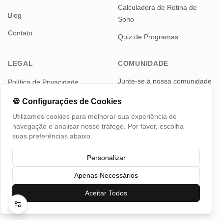
Calculadora de Rotina de
Blog
Sono
Contato
Quiz de Programas
LEGAL
COMUNIDADE
Junte-se à nossa comunidade
Política de Privacidade
de pais para notícias e
Termos de Serviço
atualizações
🍪
Configurações de Cookies
Utilizamos cookies para melhorar sua experiência de
Telegram
navegação e analisar nosso tráfego. Por favor, escolha
suas preferências abaixo.
Personalizar
Apenas Necessários
©
2026
TotMap, Todos os direitos reservados
Mudar País
Aceitar Todos