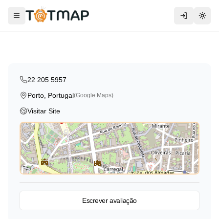
Traditional
Infantário A Minha Janela
Toggle menu
Togg
Porto
,
Portugal
22 205 5957
Porto, Portugal
(Google Maps)
Visitar Site
Ver no mapa
Escrever avaliação