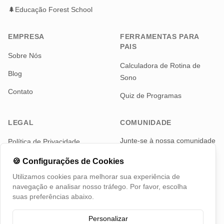
🌲
Educação Forest School
EMPRESA
FERRAMENTAS PARA
PAIS
Sobre Nós
Calculadora de Rotina de
Blog
Sono
Contato
Quiz de Programas
LEGAL
COMUNIDADE
Junte-se à nossa comunidade
Política de Privacidade
de pais para notícias e
Termos de Serviço
atualizações
🍪
Configurações de Cookies
Utilizamos cookies para melhorar sua experiência de
Telegram
navegação e analisar nosso tráfego. Por favor, escolha
suas preferências abaixo.
Personalizar