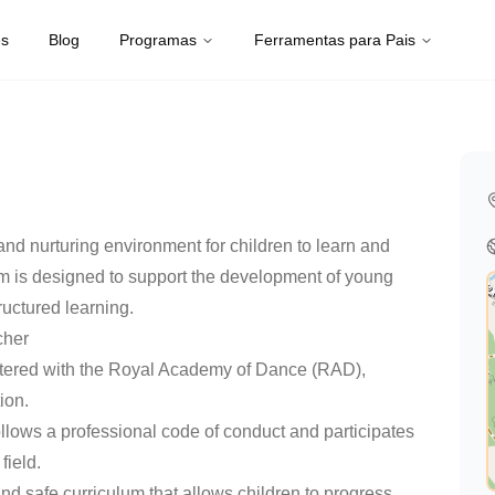
es
Blog
Programas
Ferramentas para Pais
 and nurturing environment for children to learn and
m is designed to support the development of young
ructured learning.
cher
istered with the Royal Academy of Dance (RAD),
ion.
ollows a professional code of conduct and participates
field.
and safe curriculum that allows children to progress