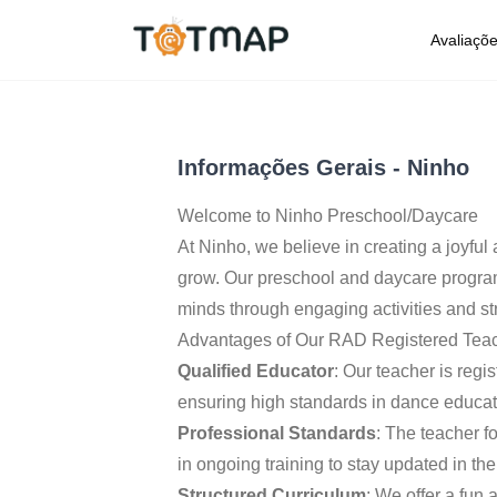
Ninho
Avaliaçõ
Santa Maria da Feira
,
Portugal
Informações Gerais
-
Ninho
Welcome to Ninho Preschool/Daycare
At Ninho, we believe in creating a joyful
grow. Our preschool and daycare progra
minds through engaging activities and st
Advantages of Our RAD Registered Tea
Qualified Educator
: Our teacher is reg
ensuring high standards in dance educat
Professional Standards
: The teacher f
in ongoing training to stay updated in the 
Structured Curriculum
: We offer a fun 