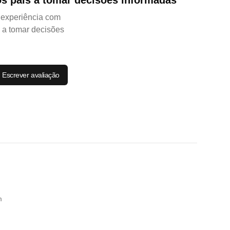
os pais a tomar decisões informadas
a experiência com
s a tomar decisões
Escrever avaliação
m