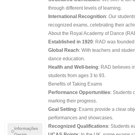
through different levels of learning.
International Recognition
: Our students
recognized exams, celebrating their ach
About the Royal Academy of Dance (RA
Established in 1920
: RAD was founded t
Global Reach
: With teachers and studen
dance education.
Health and Well-being
: RAD believes in
students from ages 3 to 93.
Benefits of Taking Exams
Performance Opportunities
: Students c
marking their progress.
Goal Setting
: Exams provide a clear obje
performances and showcases.
Recognized Qualifications
: Students e
Informações
Gerais
UCAS Points
: In the UK, some exams c