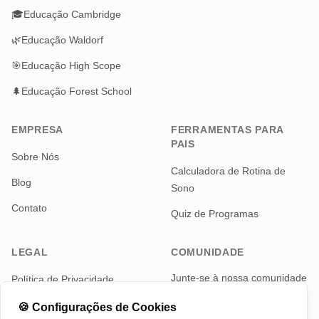
🎓
Educação Cambridge
🌿
Educação Waldorf
🎯
Educação High Scope
🌲
Educação Forest School
EMPRESA
FERRAMENTAS PARA
PAIS
Sobre Nós
Calculadora de Rotina de
Blog
Sono
Contato
Quiz de Programas
LEGAL
COMUNIDADE
Junte-se à nossa comunidade
Política de Privacidade
de pais para notícias e
Termos de Serviço
atualizações
🍪
Configurações de Cookies