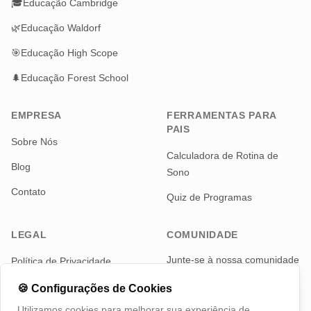
🎓
Educação Cambridge
🌿
Educação Waldorf
🎯
Educação High Scope
🌲
Educação Forest School
EMPRESA
FERRAMENTAS PARA
PAIS
Sobre Nós
Calculadora de Rotina de
Blog
Sono
Contato
Quiz de Programas
LEGAL
COMUNIDADE
Junte-se à nossa comunidade
Política de Privacidade
de pais para notícias e
Termos de Serviço
atualizações
🍪
Configurações de Cookies
Utilizamos cookies para melhorar sua experiência de