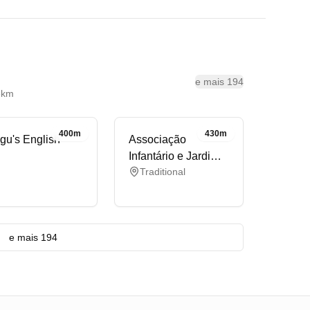
e mais 194
8km
400m
430m
gu's English
Associação
Infantário e Jardim
Traditional
de Infância Carolina
Michaëlis
e mais 194