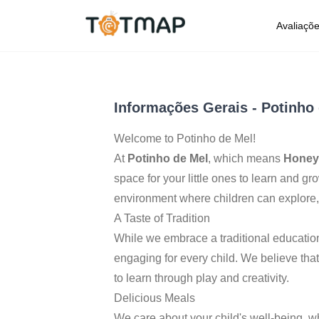
Avaliaçõ
Porto
,
Portugal
5.0
Informações Gerais
-
Potinho
Welcome to Potinho de Mel!
At
Potinho de Mel
, which means
Honey
space for your little ones to learn and g
environment where children can explore,
A Taste of Tradition
While we embrace a traditional educatio
engaging for every child. We believe that
to learn through play and creativity.
Delicious Meals
We care about your child's well-being, w