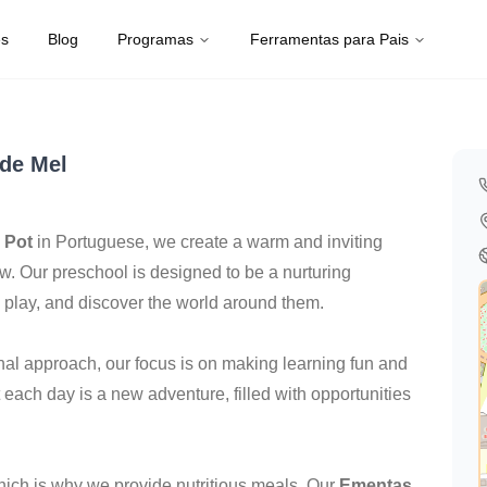
es
Blog
Programas
Ferramentas para Pais
 de Mel
 Pot
in Portuguese, we create a warm and inviting
row. Our preschool is designed to be a nurturing
 play, and discover the world around them.
nal approach, our focus is on making learning fun and
 each day is a new adventure, filled with opportunities
hich is why we provide nutritious meals. Our
Ementas