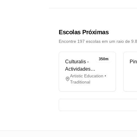
Escolas Próximas
Encontre 197 escolas em um raio de 9.
350m
Culturalis -
Pin
Actividades
Artistic Education •
Pedagogicas E
Traditional
Culturais, Lda.