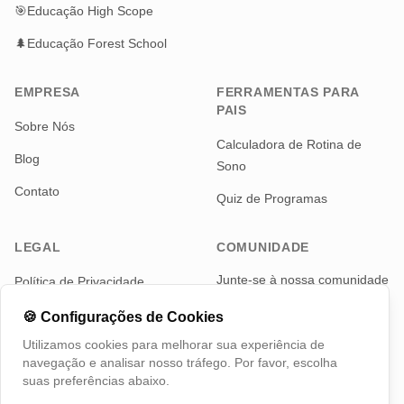
🎯
Educação High Scope
🌲
Educação Forest School
EMPRESA
FERRAMENTAS PARA
PAIS
Sobre Nós
Calculadora de Rotina de
Blog
Sono
Contato
Quiz de Programas
LEGAL
COMUNIDADE
Junte-se à nossa comunidade
Política de Privacidade
de pais para notícias e
Termos de Serviço
atualizações
🍪
Configurações de Cookies
Utilizamos cookies para melhorar sua experiência de
Telegram
navegação e analisar nosso tráfego. Por favor, escolha
suas preferências abaixo.