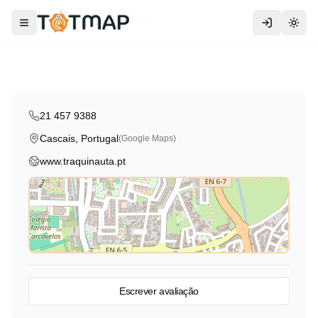
Traquinauta
Toggle menu
Togg
Cascais
,
Portugal
5.0
21 457 9388
Cascais, Portugal
(Google Maps)
www.traquinauta.pt
Ver no mapa
Escrever avaliação