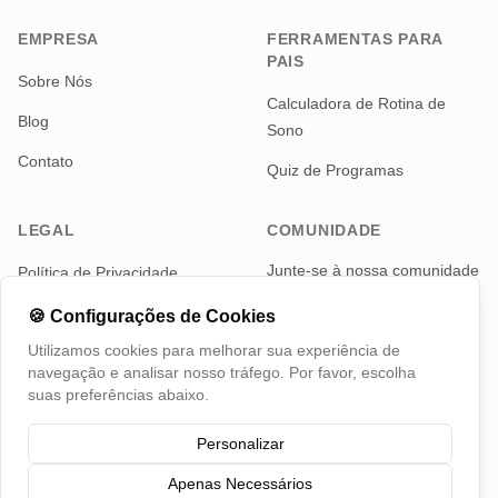
EMPRESA
FERRAMENTAS PARA
PAIS
Sobre Nós
Calculadora de Rotina de
Blog
Sono
Contato
Quiz de Programas
LEGAL
COMUNIDADE
Junte-se à nossa comunidade
Política de Privacidade
de pais para notícias e
Termos de Serviço
atualizações
🍪
Configurações de Cookies
Utilizamos cookies para melhorar sua experiência de
Telegram
navegação e analisar nosso tráfego. Por favor, escolha
suas preferências abaixo.
Personalizar
Apenas Necessários
©
2026
TotMap, Todos os direitos reservados